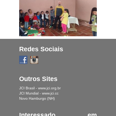
Projetos
História
Contato
Fique Por Dentro
Redes Sociais
Outros Sites
JCI Brasil - www.jci.org.br
JCI Mundial - www.jci.cc
Novo Hamburgo (NH)
Interessado em