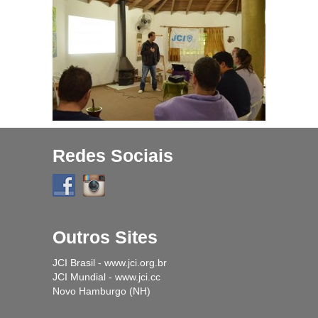
Projetos
História
Contato
Fique Por Dentro
Redes Sociais
Outros Sites
JCI Brasil - www.jci.org.br
JCI Mundial - www.jci.cc
Novo Hamburgo (NH)