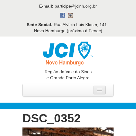
E-mail:
participe@jcinh.org.br
Sede Social:
Rua Alvício Luis Klaser, 141 -
Novo Hamburgo (próximo à Fenac)
Região do Vale do Sinos
e Grande Porto Alegre
Home
Quem Somos
DSC_0352
O Que Fazemos