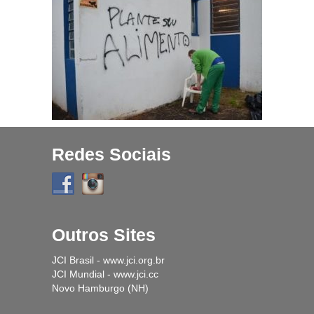
Projetos
História
Contato
Fique Por Dentro
Redes Sociais
Outros Sites
JCI Brasil - www.jci.org.br
JCI Mundial - www.jci.cc
Novo Hamburgo (NH)