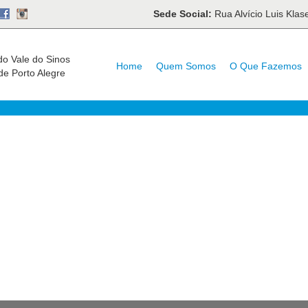
Sede Social:
Rua Alvício Luis Kla
do Vale do Sinos
Home
Quem Somos
O Que Fazemos
de Porto Alegre