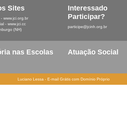
os Sites
Interessad
Participar?
 - www.jci.org.br
al - www.jci.cc
participe@jcinh.org.br
mburgo (NH)
ória nas Escolas
Atuação Social
Luciano Lessa
-
E-mail Grátis com Domínio Próprio