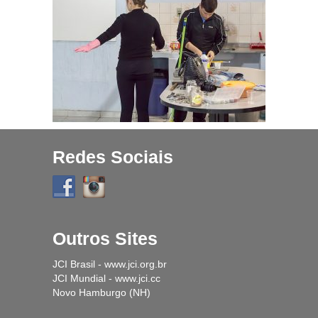
Projetos
História
Contato
Fique Por Dentro
Redes Sociais
Outros Sites
JCI Brasil - www.jci.org.br
JCI Mundial - www.jci.cc
Novo Hamburgo (NH)