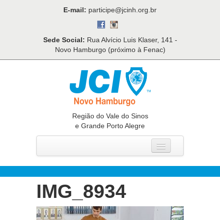
E-mail:
participe@jcinh.org.br
Sede Social:
Rua Alvício Luis Klaser, 141 -
Novo Hamburgo (próximo à Fenac)
Região do Vale do Sinos
e Grande Porto Alegre
Home
Quem Somos
IMG_8934
O Que Fazemos