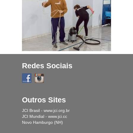
Projetos
História
Contato
Fique Por Dentro
Redes Sociais
Outros Sites
JCI Brasil - www.jci.org.br
JCI Mundial - www.jci.cc
Novo Hamburgo (NH)