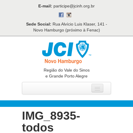
E-mail:
participe@jcinh.org.br
Sede Social:
Rua Alvício Luis Klaser, 141 -
Novo Hamburgo (próximo à Fenac)
Região do Vale do Sinos
e Grande Porto Alegre
Home
Quem Somos
IMG_8935-
O Que Fazemos
todos