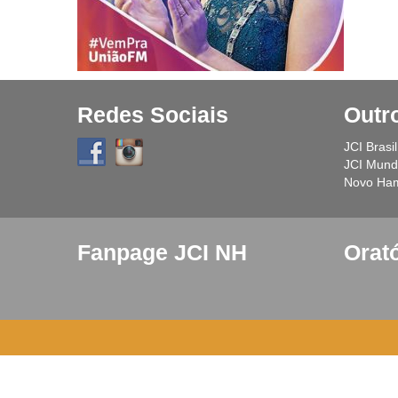
Redes Sociais
Outr
JCI Brasil
JCI Mundi
Novo Ha
Fanpage JCI NH
Orat