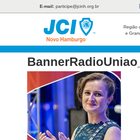
E-mail:
participe@jcinh.org.br
Região 
e Gran
BannerRadioUniao