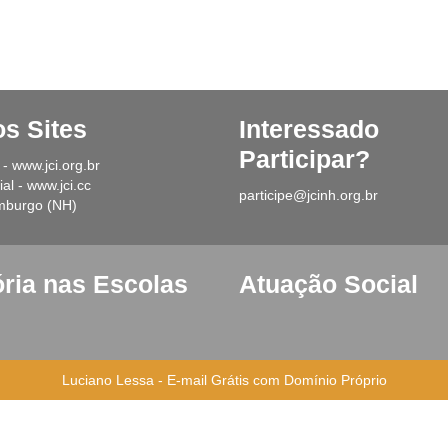
os Sites
Interessad
Participar?
 - www.jci.org.br
al - www.jci.cc
participe@jcinh.org.br
mburgo (NH)
ória nas Escolas
Atuação Social
Luciano Lessa
-
E-mail Grátis com Domínio Próprio