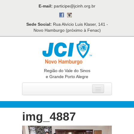
E-mail:
participe@jcinh.org.br
Sede Social:
Rua Alvício Luis Klaser, 141 -
Novo Hamburgo (próximo à Fenac)
Região do Vale do Sinos
e Grande Porto Alegre
Home
Quem Somos
img_4887
O Que Fazemos