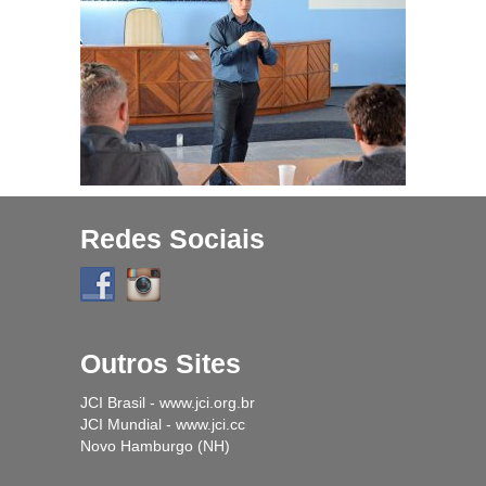
Projetos
História
Contato
Fique Por Dentro
Redes Sociais
Outros Sites
JCI Brasil - www.jci.org.br
JCI Mundial - www.jci.cc
Novo Hamburgo (NH)