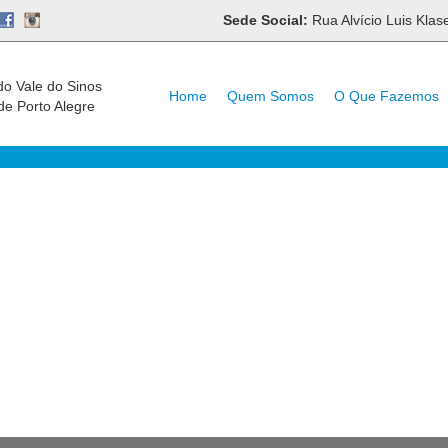
Sede Social:
Rua Alvício Luis Kla
do Vale do Sinos
Home
Quem Somos
O Que Fazemos
de Porto Alegre