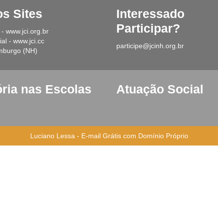
os Sites
Interessad
Participar?
 - www.jci.org.br
al - www.jci.cc
participe@jcinh.org.br
mburgo (NH)
ória nas Escolas
Atuação Social
Luciano Lessa
-
E-mail Grátis com Domínio Próprio