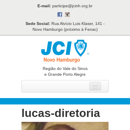
E-mail:
participe@jcinh.org.br
Sede Social:
Rua Alvício Luis Klaser, 141 -
Novo Hamburgo (próximo à Fenac)
Região do Vale do Sinos
e Grande Porto Alegre
Home
Quem Somos
lucas-diretoria
O Que Fazemos