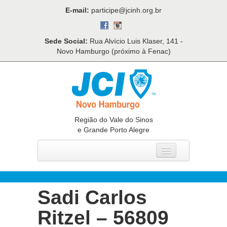
E-mail:
participe@jcinh.org.br
Sede Social:
Rua Alvício Luis Klaser, 141 -
Novo Hamburgo (próximo à Fenac)
Região do Vale do Sinos
e Grande Porto Alegre
Home
Quem Somos
Sadi Carlos
O Que Fazemos
Ritzel – 56809