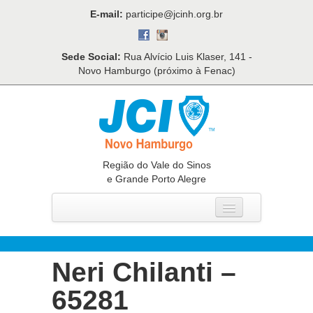
E-mail:
participe@jcinh.org.br
Sede Social:
Rua Alvício Luis Klaser, 141 -
Novo Hamburgo (próximo à Fenac)
Região do Vale do Sinos
e Grande Porto Alegre
Home
Quem Somos
Neri Chilanti –
O Que Fazemos
65281