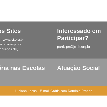
os Sites
Interessado em
Participar?
 - www.jci.org.br
al - www.jci.cc
participe@jcinh.org.br
mburgo (NH)
ória nas Escolas
Atuação Social
Luciano Lessa
-
E-mail Grátis com Domínio Próprio