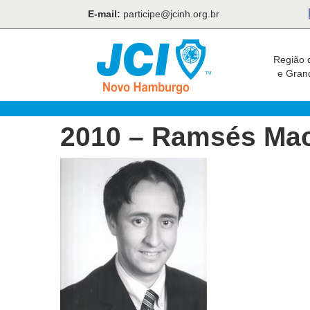
E-mail:
participe@jcinh.org.br
Região 
e Gran
2010 – Ramsés Mac