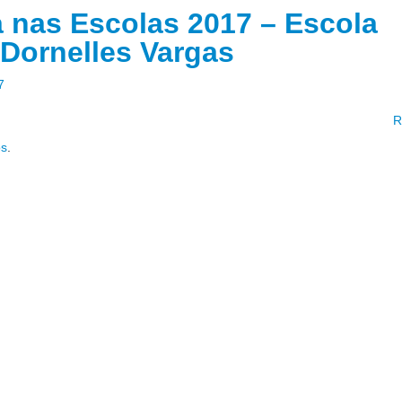
a nas Escolas 2017 – Escola
 Dornelles Vargas
7
R
os
.