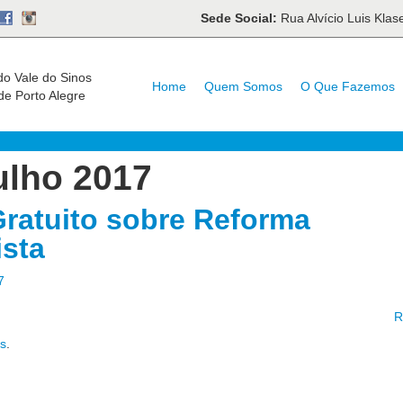
Sede Social:
Rua Alvício Luis Kla
do Vale do Sinos
Home
Quem Somos
O Que Fazemos
de Porto Alegre
ulho 2017
Gratuito sobre Reforma
ista
7
R
as
.