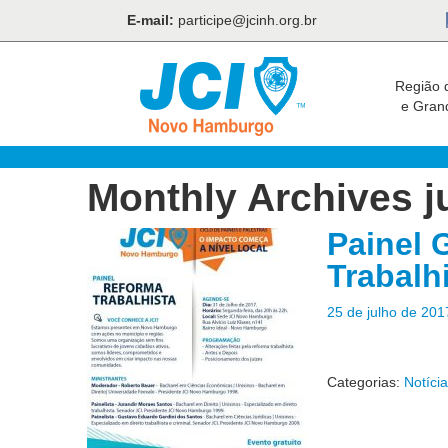
E-mail:
participe@jcinh.org.br
Região 
e Gran
Monthly Archives
j
Painel 
Trabalh
25 de julho de 201
Categorias:
Notíci