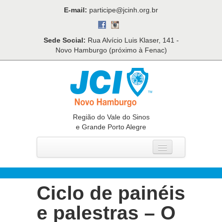
E-mail:
participe@jcinh.org.br
Sede Social:
Rua Alvício Luis Klaser, 141 -
Novo Hamburgo (próximo à Fenac)
Região do Vale do Sinos
e Grande Porto Alegre
Home
Quem Somos
Ciclo de painéis
O Que Fazemos
e palestras – O