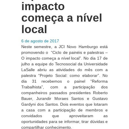
Projetos
impacto
História
começa a nível
Contato
local
Fique Por Dentro
6 de agosto de 2017
Neste semestre, a JCI Novo Hamburgo está
promovendo o “Ciclo de painéis e palestras –
O impacto começa a nível local”. No dia 17 de
julho a equipe do Tecnosocial da Universidade
LaSalle abriu as atividades do mês com a
palestra “Projeto Social: como elaborar”. No
dia 31 recebemos o painel “Reforma
Trabalhista”, com a participação dos
companheiros passados presidentes Roberto
Bauer, Jurandir Moraes Santos e Gustavo
Gardyni dos Santos. Dois eventos que lotaram
a casa com a participação de membros e
convidados que aproveitaram as
oportunidades para se informar, tirar dúvidas e
compartilhar conhecimento.