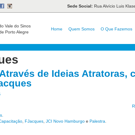
Sede Social:
Rua Alvício Luis Kla
do Vale do Sinos
Home
Quem Somos
O Que Fazemos
de Porto Alegre
ues
Através de Ideias Atratoras,
Jacques
6
R
s
.
 Capacitação
,
FJacques
,
JCI Novo Hamburgo
e
Palestra
.