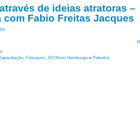
através de ideias atratoras –
a com Fabio Freitas Jacques
016
R
as
.
 Capacitação
,
FJacques
,
JCI Novo Hamburgo
e
Palestra
.