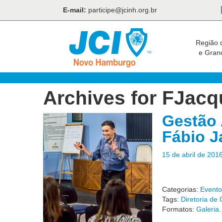
E-mail:
participe@jcinh.org.br
Região 
e Gran
Archives for
FJacq
Gestão 
Fábio 
15 de abril de 201
Categorias:
Evento
Tags:
Diretoria de
Formatos:
Galeria
.