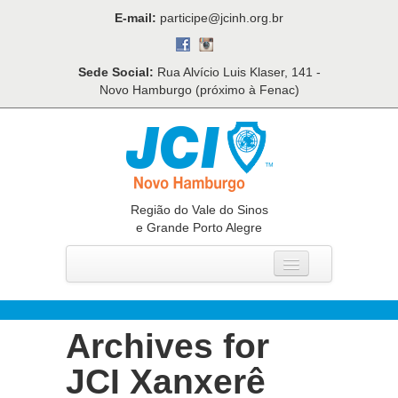
E-mail:
participe@jcinh.org.br
Sede Social:
Rua Alvício Luis Klaser, 141 -
Novo Hamburgo (próximo à Fenac)
Região do Vale do Sinos
e Grande Porto Alegre
Home
Quem Somos
Archives for
O Que Fazemos
JCI Xanxerê